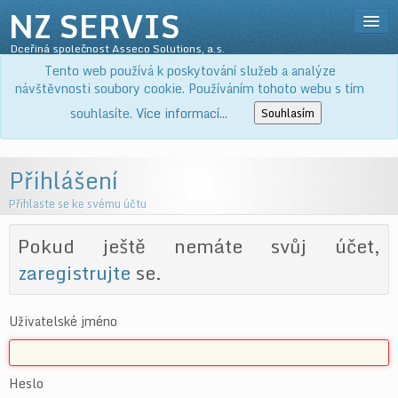
NZ SERVIS
Dceřiná společnost Asseco Solutions, a.s.
Přihlásit
Tento web používá k poskytování služeb a analýze
SLUŽBY
návštěvnosti soubory cookie. Používáním tohoto webu s tím
PRODUKTY
souhlasíte.
Více informací...
Souhlasím
KE STAŽENÍ
O NÁS
Přihlášení
KOŠÍK
Přihlaste se ke svému účtu
Pokud ještě nemáte svůj účet,
zaregistrujte
se.
Uživatelské jméno
Heslo