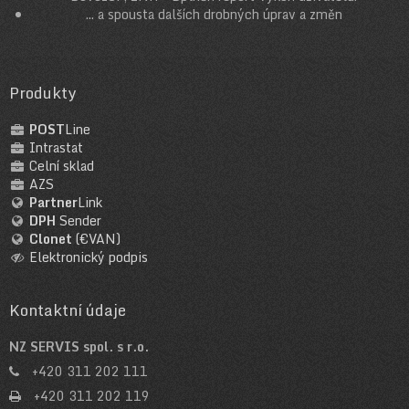
... a spousta dalších drobných úprav a změn
Produkty
POST
Line
Intrastat
Celní sklad
AZS
Partner
Link
DPH
Sender
Clonet
(€VAN)
Elektronický podpis
Kontaktní údaje
NZ SERVIS spol. s r.o.
+420 311 202 111
+420 311 202 119