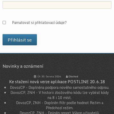
Pamatovat si přihlašovací údaje?
Novinky a oznámení
Út 30. června 2026
Obchod
Ke stažení nová verze aplikace POSTLINE 20.6.18
DovozCP - Doplněna podpora nového samostatného odpisu.
DovozCP, ZNH - V historii zbožového kódu lze vybírat kódy
na 8 i 10 míst.
DovozCP, ZNH - Doplněn filtr podle hodnot Režim a
Předchozí režim.
DovozCP, ZNH - Dplněn report Výkon uživatelů.